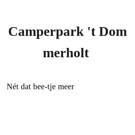
Campe
rpark
'
t
Dom
merholt
Nét dat bee-tje meer